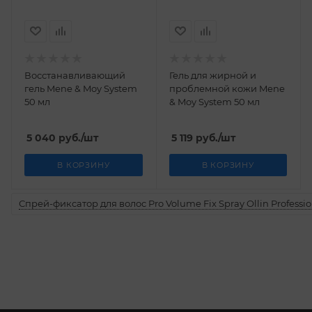
Восстанавливающий
Гель для жирной и
гель Mene & Moy System
проблемной кожи Mene
50 мл
& Moy System 50 мл
5 040
руб.
/шт
5 119
руб.
/шт
В КОРЗИНУ
В КОРЗИНУ
Спрей-фиксатор для волос Pro Volume Fix Spray Ollin Professio