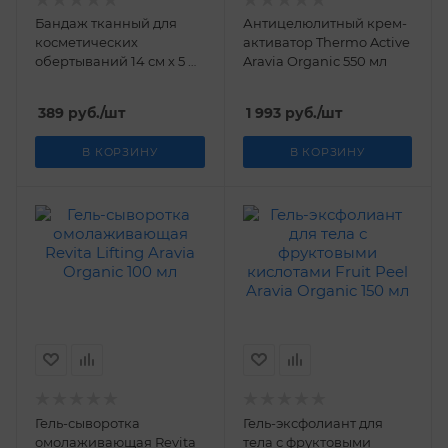
Бандаж тканный для
Антицелюлитный крем-
косметических
активатор Thermo Active
обертываний 14 см х 5 м
Aravia Organic 550 мл
Aravia Organic
389
руб.
/шт
1 993
руб.
/шт
В КОРЗИНУ
В КОРЗИНУ
Гель-сыворотка
Гель-эксфолиант для
омолаживающая Revita
тела с фруктовыми