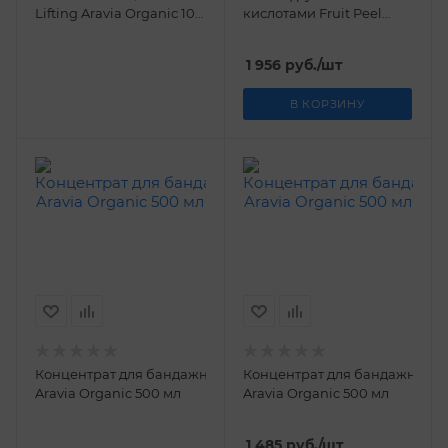
Lifting Aravia Organic 100
кислотами Fruit Peel
мл
Aravia Organic 150 мл
1 956
руб.
/шт
В КОРЗИНУ
Концентрат для бандажного криообертывания Lipo Sculpto
Концентрат для бандажного т
Aravia Organic 500 мл
Aravia Organic 500 мл
1 485
руб.
/шт