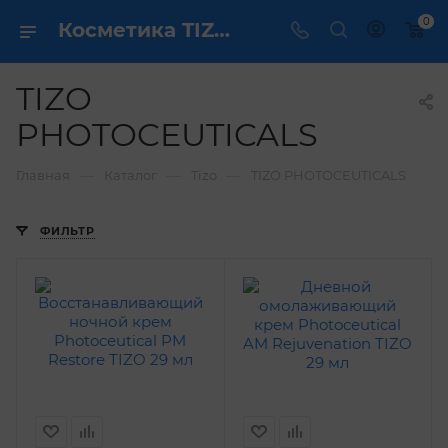
0
Косметика TIZO PHOTOCEUTICALS - купить в интернет магазине ✔️ по выгодной цене
TIZO
PHOTOCEUTICALS
—
—
—
Главная
Каталог
Tizo
TIZO PHOTOCEUTICALS
ФИЛЬТР