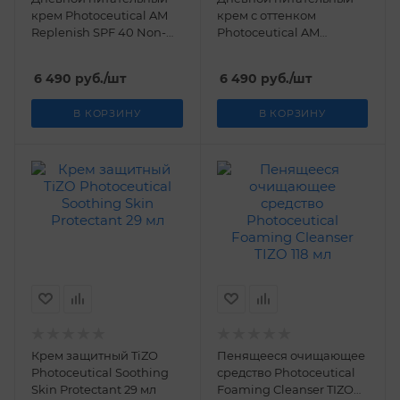
крем Photoceutical AM
крем с оттенком
Replenish SPF 40 Non-
Photoceutical AM
Tinted TIZO 50 мл
Replenish SPF 40 Lightly
Tinted TIZO 50 мл
6 490
руб.
/шт
6 490
руб.
/шт
В КОРЗИНУ
В КОРЗИНУ
Крем защитный TiZO
Пенящееся очищающее
Photoceutiсal Soothing
средство Photoceutical
Skin Protectant 29 мл
Foaming Cleanser TIZO