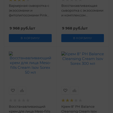
Барьерная сыворотка с
Восстанавливающая
экзосомами и
сыворотка с экзосомами
фитолипосомами Pink
и комплексом
Energy HD Serum Isov
витаминов B Multi
Sorex 50 мл
Vitamin B HD Serum Isov
9 968
руб.
/шт
9 968
руб.
/шт
Sorex 50 мл
В КОРЗИНУ
В КОРЗИНУ
Восстанавливающий
Крем 8" PH Balance
крем для лица Meso-fills
Cleansing Cream Isov