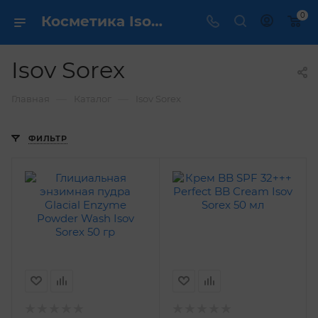
0
Косметика Isov Sorex - купить в интернет магазине ✔️ по выгодной цене
Isov Sorex
—
—
Главная
Каталог
Isov Sorex
ФИЛЬТР