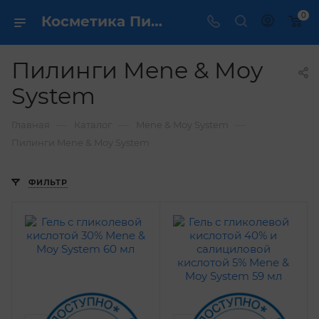
0
Косметика Пилинги Mene & Moy System - купить в интернет магазине ✔️ по выгодной цене
Пилинги Mene & Moy
System
—
—
—
Главная
Каталог
Mene & Moy System
Пилинги Mene & Moy System
ФИЛЬТР