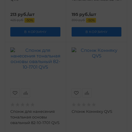
1702 QVS
213
руб.
/шт
195
руб.
/шт
425
руб.
390
руб.
-
50
%
-
50
%
В КОРЗИНУ
В КОРЗИНУ
Спонж для нанесения
Спонж Конняку QVS
тональная основы
овальный 82-10-1701 QVS