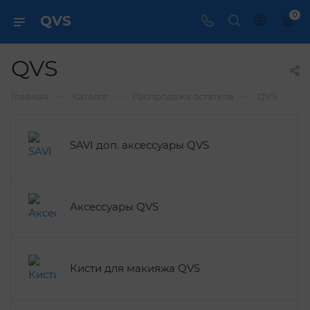
0
QVS
QVS
—
—
—
Главная
Каталог
Распродажа остатков
QVS
SAVI доп. аксессуары QVS
Аксессуары QVS
Кисти для макияжа QVS