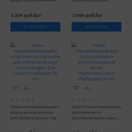
эффектом увлажнения и
регенерирующий
сияния кожи PlaReceta
PlaRecetaHandCream
80 мл
PlaReceta 50 мл
5 204
руб.
/шт
2 064
руб.
/шт
В КОРЗИНУ
В КОРЗИНУ
Крем омолаживающий с
Крем плацентарный для
морским коллагеном
омоложения и
для области вокруг глаз
восстановления кожи
Collagen Eye Cream
PlaRecetaCream
PlaReceta 15 мл
PlaReceta 50 мл