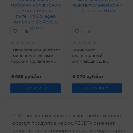
Сыворотка-концентрат с
Тоник-мусс
амино-комплексом и
плацентарный
морским коллагеном
смягчающий для
для клеточного питания
чувствительной кожи
Collagen Ampoule
PlaReceta 150 мл
8 088
руб.
/шт
5 070
руб.
/шт
PlaReceta 30 мл
В КОРЗИНУ
В КОРЗИНУ
PLA означает «плацента», ключевой компонент
формул продуктов марки. RECETA означает
«рецепт», что ассоциируется с врачами, которые