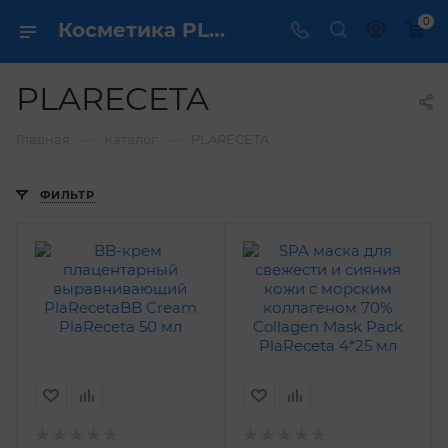
0
Косметика PLARECETA - купить в интернет магазине ✔️ по выгодной цене
PLARECETA
—
—
Главная
Каталог
PLARECETA
ФИЛЬТР