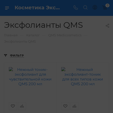
0
Косметика Эксфолианты QMS - купить в интернет магазине ✔️ по выгодной цене
Эксфолианты QMS
—
—
—
Главная
Каталог
QMS Medicosmetics
Эксфолианты QMS
ФИЛЬТР