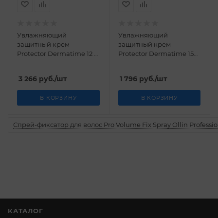
Увлажняющий
Увлажняющий
защитный крем
защитный крем
Protector Dermatime 12 x
Protector Dermatime 15
3 мл
мл
3 266
руб.
/шт
1 796
руб.
/шт
В КОРЗИНУ
В КОРЗИНУ
Спрей-фиксатор для волос Pro Volume Fix Spray Ollin Professio
КАТАЛОГ