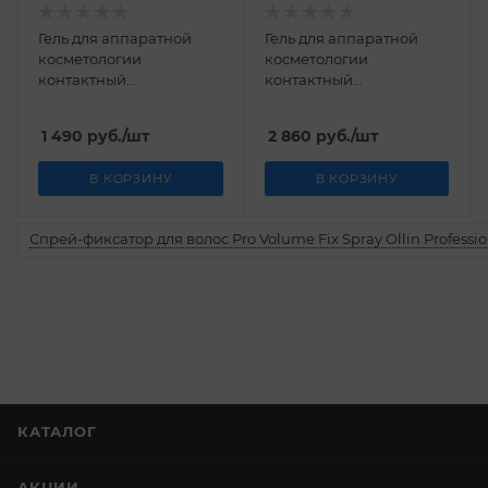
Гель для аппаратной
Гель для аппаратной
косметологии
косметологии
контактный
контактный
увлажняющий Kodermix
увлажняющий Kodermix
200 мл
400 мл
1 490
руб.
/шт
2 860
руб.
/шт
В КОРЗИНУ
В КОРЗИНУ
Спрей-фиксатор для волос Pro Volume Fix Spray Ollin Professio
КАТАЛОГ
АКЦИИ