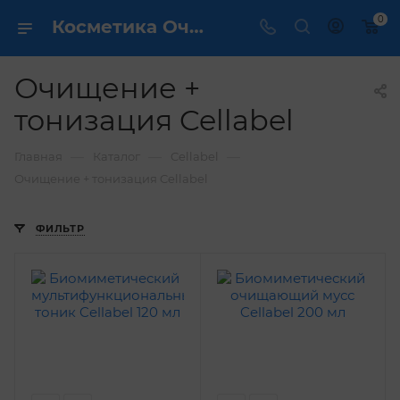
0
Косметика Очищение + тонизация Cellabel - купить в интернет магазине ✔️ по выгодной цене
Очищение +
тонизация Cellabel
—
—
—
Главная
Каталог
Cellabel
Очищение + тонизация Cellabel
ФИЛЬТР