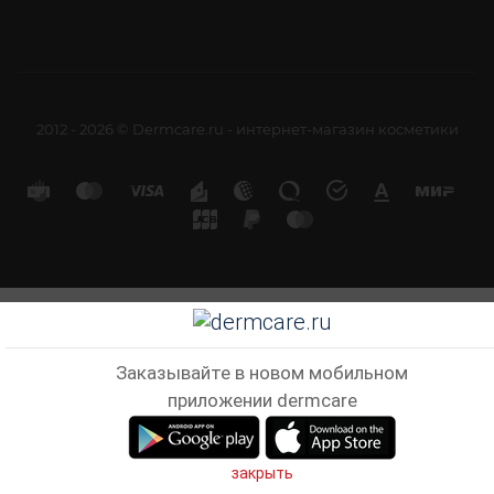
2012 - 2026 © Dermcare.ru - интернет-магазин косметики
Заказывайте в новом мобильном
приложении dermcare
закрыть
Главная
Кабинет
Корзина
Избранные
Сравнен
Telegram