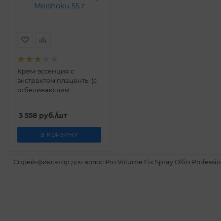
Крем-эссенция с
экстрактом плаценты (с
отбеливающим
эффектом) Мейшоку
Meishoku 55 г
3 558
руб.
/шт
В КОРЗИНУ
Спрей-фиксатор для волос Pro Volume Fix Spray Ollin Professio