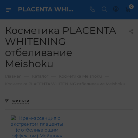
0
PLACENTA WHITENING отбеливание Meishoku купить ✔️ по выгодной цене
Косметика PLACENTA
WHITENING
отбеливание
Meishoku
—
—
—
Главная
Каталог
Косметика Meishoku
Косметика PLACENTA WHITENING отбеливание Meishoku
ФИЛЬТР