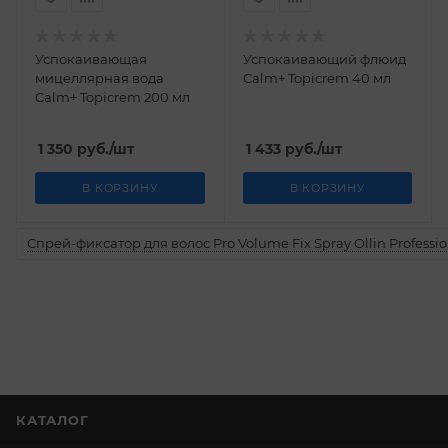
Успокаивающая
Успокаивающий флюид
мицеллярная вода
Calm+ Topicrem 40 мл
Calm+ Topicrem 200 мл
1 350
руб.
/шт
1 433
руб.
/шт
В КОРЗИНУ
В КОРЗИНУ
Спрей-фиксатор для волос Pro Volume Fix Spray Ollin Professio
КАТАЛОГ