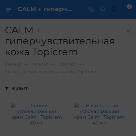
0
CALM + гиперчувствительная кожа Topicrem купить ✔️ по выгодным ценам
CALM +
гиперчувствительная
кожа Topicrem
—
—
—
Главная
Каталог
Topicrem
CALM + гиперчувствительная кожа Topicrem
ФИЛЬТР